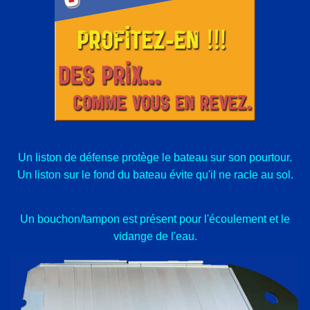
Un liston de défense protège le bateau sur son pourtour.
Un liston sur le fond du bateau évite qu'il ne racle au sol.
Un bouchon/tampon est présent pour l'écoulement et le
vidange de l'eau.