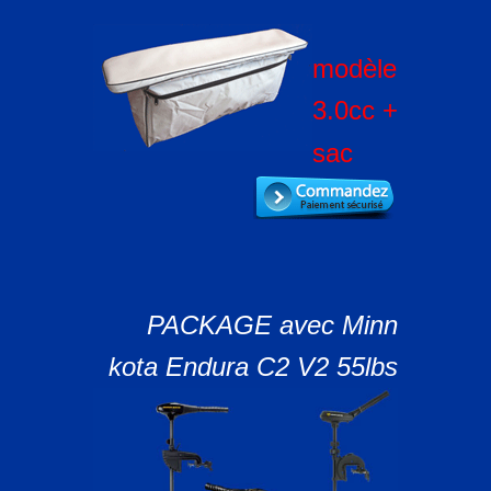
modèle
3.0cc +
sac
PACKAGE avec Minn
kota Endura C2 V2 55lbs